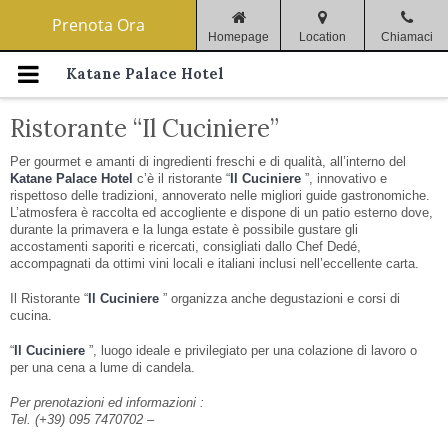
Menu di navigazione
Prenota Ora
Homepage
Location
Chiamaci
Home
Katane Palace Hotel
Ristorante “Il Cuciniere”
Catania
Per gourmet e amanti di ingredienti freschi e di qualità, all’interno del
Camere & Servizi
Katane Palace Hotel
c’è il ristorante “
Il Cuciniere
”, innovativo e
rispettoso delle tradizioni, annoverato nelle migliori guide gastronomiche.
L’atmosfera è raccolta ed accogliente e dispone di un patio esterno dove,
Offerte Speciali La Tua Esperienza
durante la primavera e la lunga estate è possibile gustare gli
Inizia Da Noi.
accostamenti saporiti e ricercati, consigliati dallo Chef Dedé,
accompagnati da ottimi vini locali e italiani inclusi nell’eccellente carta.
Ristorante
Il Ristorante “
Il Cuciniere
” organizza anche degustazioni e corsi di
cucina.
Sale Meeting
“
Il Cuciniere
”, luogo ideale e privilegiato per una colazione di lavoro o
per una cena a lume di candela.
Gallery
Per prenotazioni ed informazioni :
Tel. (+39) 095 7470702 –
Dove Siamo