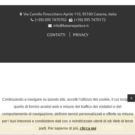
Lingua:
Via Camillo Finocchiaro Aprile 110, 95100 Catania, Italia
(+39) 095 7470702
(+39) 095 7470172
info@katanepalace.it
ITALIANO
ENGLISH
Facebook
Condividi
CONTATTI
PRIVACY
FRANÇAIS
DEUTSCH
ESPAÑOL
x
Continuando a navigare su questo sito, accetti l’utilizzo dei cookie, il cui scopo è
quello di fornire analisi web e misure del traffico dei visitatori e del
comportamento di navigazione, definire servizi personalizzati e offerte su misura
per i tuoi interessi e condividere dati con o reindirizzare utenti di siti Web di terze
Camere
Foto
Offerte
parti. Per saperne di più,
clicca qui