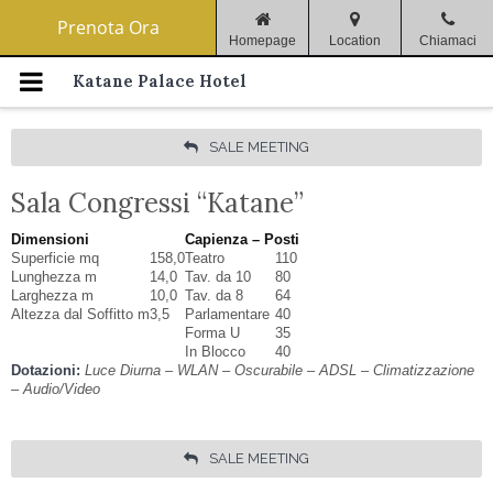
Menu di navigazione
Prenota Ora
Homepage
Location
Chiamaci
Home
Katane Palace Hotel
Catania
SALE MEETING
Camere & Servizi
Sala Congressi “Katane”
Dimensioni
Capienza – Posti
Offerte Speciali La Tua Esperienza
Superficie mq
158,0
Teatro
110
Inizia Da Noi.
Lunghezza m
14,0
Tav. da 10
80
Larghezza m
10,0
Tav. da 8
64
Altezza dal Soffitto m
3,5
Parlamentare
40
Ristorante
Forma U
35
In Blocco
40
Sale Meeting
Dotazioni:
Luce Diurna – WLAN – Oscurabile – ADSL – Climatizzazione
– Audio/Video
Gallery
SALE MEETING
Dove Siamo